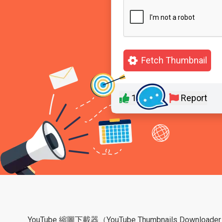
Fetch Thumbnail
1
0
Report
YouTube 縮圖下載器（YouTube Thumbnails 