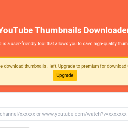
YouTube Thumbnails Downloade
s a user-friendly tool that allows you to save high-quality thu
ime download thumbnails . left. Upgrade to premium for download 
Upgrade