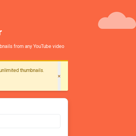
r
mbnails from any YouTube video
unlimited thumbnails.
×