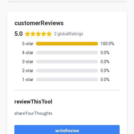
customerReviews
5.0
2
globalRatings
5
-star
100.0
%
4
-star
0.0
%
3
-star
0.0
%
2
-star
0.0
%
1
-star
0.0
%
reviewThisTool
shareYourThoughts
writeReview