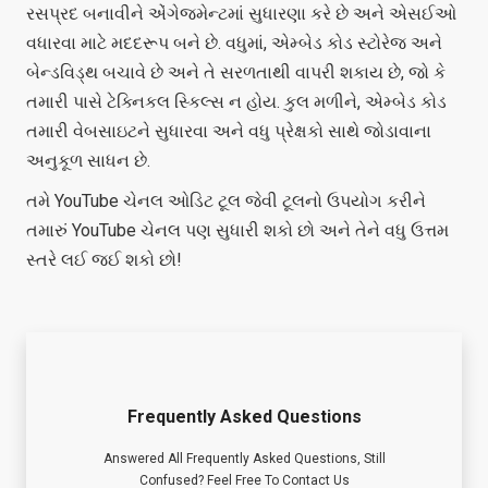
રસપ્રદ બનાવીને એંગેજમેન્ટમાં સુધારણા કરે છે અને એસઈઓ
વધારવા માટે મદદરૂપ બને છે. વધુમાં, એમ્બેડ કોડ સ્ટોરેજ અને
બેન્ડવિડ્થ બચાવે છે અને તે સરળતાથી વાપરી શકાય છે, જો કે
તમારી પાસે ટેક્નિકલ સ્કિલ્સ ન હોય. કુલ મળીને, એમ્બેડ કોડ
તમારી વેબસાઇટને સુધારવા અને વધુ પ્રેક્ષકો સાથે જોડાવાના
અનુકૂળ સાધન છે.
તમે YouTube ચેનલ ઓડિટ ટૂલ જેવી ટૂલનો ઉપયોગ કરીને
તમારું YouTube ચેનલ પણ સુધારી શકો છો અને તેને વધુ ઉત્તમ
સ્તરે લઈ જઈ શકો છો!
Frequently Asked Questions
Answered All Frequently Asked Questions, Still
Confused? Feel Free To Contact Us