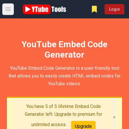
Login
Open main menu
YouTube Embed Code
Generator
YouTube Embed Code Generator is a user-friendly tool
that allows you to easily create HTML embed codes for
YouTube videos.
You have 5 of 5 lifetime Embed Code
Generator left. Upgrade to premium for
×
unlimited access.
Upgrade