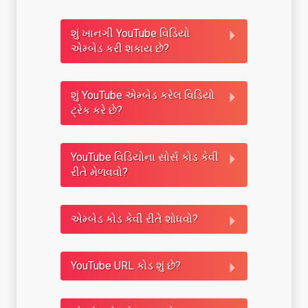
શું ખાનગી YouTube વિડિયો
એમ્બેડ કરી શકાય છે?
શું YouTube એમ્બેડ કરેલ વિડિયો
ટ્રેક કરે છે?
YouTube વિડિયોના સોર્સ કોડ કેવી
રીતે મેળવવો?
એમ્બેડ કોડ કેવી રીતે શોધવો?
YouTube URL કોડ શું છે?