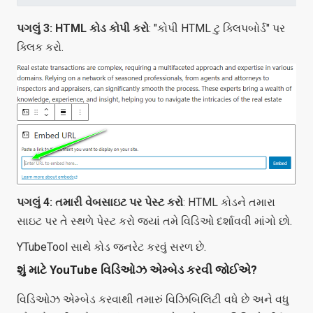
પગલું 3: HTML કોડ કોપી કરો
: "કોપી HTML ટુ ક્લિપબોર્ડ" પર
ક્લિક કરો.
પગલું 4: તમારી વેબસાઇટ પર પેસ્ટ કરો
: HTML કોડને તમારા
સાઇટ પર તે સ્થળે પેસ્ટ કરો જ્યાં તમે વિડિઓ દર્શાવવી માંગો છો.
YTubeTool સાથે કોડ જનરેટ કરવું સરળ છે.
શું માટે YouTube વિડિઓઝ એમ્બેડ કરવી જોઈએ?
વિડિઓઝ એમ્બેડ કરવાથી તમારું વિઝિબિલિટી વધે છે અને વધુ