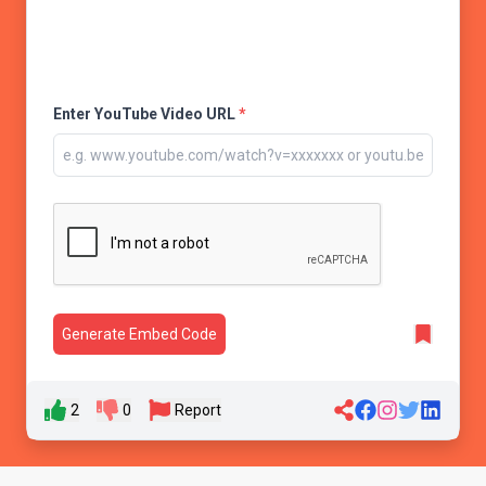
Enter YouTube Video URL
*
Generate Embed Code
2
0
Report