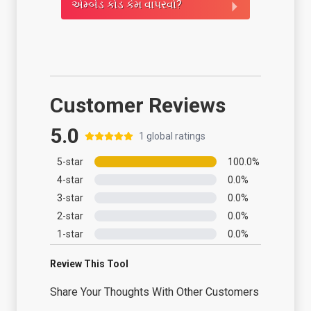
એમ્બેડ કોડ કેમ વાપરવો?
Customer Reviews
5.0
1
global ratings
5
-star
100.0
%
4
-star
0.0
%
3
-star
0.0
%
2
-star
0.0
%
1
-star
0.0
%
Review This Tool
Share Your Thoughts With Other Customers