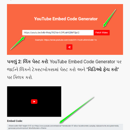
પગલું 2: લિંક પેસ્ટ કરો
: YouTube Embed Code Generator પર
જઈને લિંકને ટેક્સ્ટબોક્સમાં પેસ્ટ કરો અને "
વિડિઓ ફેચ કરો
"
પર ક્લિક કરો.