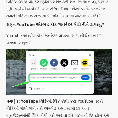
વિડિઓઝ વિવિધ પ્લેટફોર્મ પર શેર કરી શકો છો અને વધુ પ્રેક્ષકો
સુધી પહોંચી શકો છો. અમારું YouTube એમ્બેડ કોડ જનરેટર
તમને વિડિઓઝ સરળતાથી એમ્બેડ કરવા માટે મદદ કરે છે.
મફત YouTube એમ્બેડ કોડ જનરેટર કેવી રીતે વાપરવું?
YouTube એમ્બેડ કોડ જનરેટર વાપરવા માટે, નીચેના સરળ
પગલાં અનુસરો:
પગલું 1: YouTube વિડિઓ લિંક કોપી કરો
: YouTube પર તે
વિડિઓ શોધો જેને તમે એમ્બેડ કરવા માંગો છો અને
બ્રાઉઝરમાંથી લિંક કોપી કરો અથવા શેર બટનનો ઉપયોગ કરો.