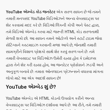
YouTube એમ્બેડ કોડ જનરેટર
એક સરળ સાધન છે જે તમને
તમારી મનપસંદ YouTube વિડિઓઝને અન્ય વેબસાઇટ્સ પર
શેર કરવામાં મદદ કરે છે. વિડિઓ લિંકની કોપી અને પેસ્ટ દ્વારા,
તમે વિડિઓ એમ્બેડ કરવા માટે જરૂરી HTML કોડ સરળતાથી
મેળવી શકો છો. આ સાધન તમને ઓટોપ્લે અને સ્ટાર્ટ ટાઇમ જેવા
સેટિંગ્સને કસ્ટમાઇઝ કરવાની મજા આપે છે, જેનાથી તમારી
સામગ્રીને વિશાળ પ્રેક્ષકો સાથે શેર કરવું સરળ બને છે. તમે
તમારી વેબસાઇટ પર વિડિઓઝ ઉમેરી રહ્યા હોવ કે ઇમેઇલ્સ
દ્વારા તેને શેર કરી રહ્યા હોવ, આ જનરેટર પ્રોસેસને ઝડપી અને
અનુકૂળ બનાવે છે. તમારા ઓનલાઇન પ્રેઝન્સને વધારવા માંગતા
લોકો માટે આ એક આદર્શ સાધન છે!
YouTube એમ્બેડ શું છે?
YouTube એમ્બેડ એ HTML કોડનો ઉપયોગ કરીને અન્ય
વેબસાઇટ્સ પર વિડિઓઝ દર્શાવવા આપે છે. આ રીતે, તમે તમારી