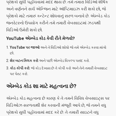
પ્રેક્ષકો સુધી પહોંચવામાં મદદ થાય છે. તમે તમારા વિડિઓ શીર્ષક
અને વર્ણનને સર્ચ એન્જિન માટે ઑપ્ટિમાઇઝ કરી શકો છો, જે
પ્રેક્ષકો માટે તમારું કન્ટેન્ટ શોધવાનું સરળ બનાવે છે. એમ્બેડ કોડ
જનરેટરનો ઉપયોગ કરીને તમે તમારી વેબસાઇટમાં ઝડપથી
વિડિઓ ઉમેરી શકો છો.
YouTube એમ્બેડ કોડ કેવી રીતે મેળવો?
YouTube પર જાઓ
અને તે વિડિઓ શોધો જે તમે એમ્બેડ કરવા માંગો
છો.
શેર બટન ક્લિક કરો
અને પછી એમ્બેડ વિકલ્પ પસંદ કરો.
કોડ કોપી કરો
: જે કોડ દેખાય છે તે કોપી કરો અને તેને તમારી વેબસાઇટ
પર પેસ્ટ કરો.
એમ્બેડ કોડ શા માટે મહત્વના છે?
એમ્બેડ કોડ મહત્વના છે કારણ કે તે તમને વિવિધ વેબસાઇટ્સ પર
વિડિઓઝ સરળતાથી શેર કરવાની મંજૂરી આપે છે, જે તમને વધુ
પ્રેક્ષકો સુધી પહોંચવામાં મદદ કરે છે. તે તમારી સાઇટને વધુ