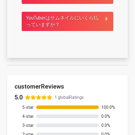
YouTuberはサムネイルにいくら払
っていますか？
customerReviews
5.0
1
globalRatings
5
-star
100.0
%
4
-star
0.0
%
3
-star
0.0
%
2
-star
0.0
%