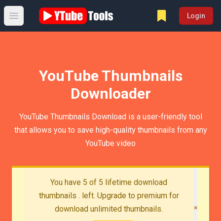
Login
Open main menu
YouTube Thumbnails
Downloader
YouTube Thumbnails Download is a user-friendly tool
that allows you to save high-quality thumbnails from any
YouTube video
You have 5 of 5 lifetime download
thumbnails . left. Upgrade to premium for
×
download unlimited thumbnails.