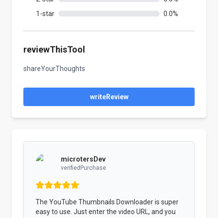
1
-star
0.0
%
reviewThisTool
shareYourThoughts
writeReview
microtersDev
verifiedPurchase
The YouTube Thumbnails Downloader is super
easy to use. Just enter the video URL, and you