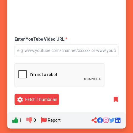
Enter YouTube Video URL
*
Fetch Thumbnail
1
0
Report